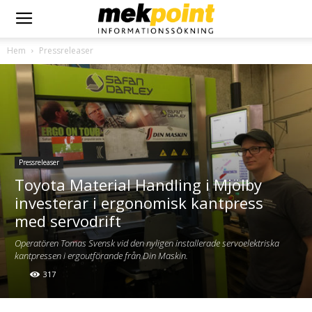
Hem
Pressreleaser
Pressreleaser
Toyota Material Handling i Mjölby
investerar i ergonomisk kantpress
med servodrift
Operatören Tomas Svensk vid den nyligen installerade servoelektriska
kantpressen i ergoutförande från Din Maskin.
317