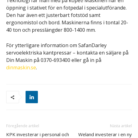
Teknologi får man med på köpet! Maskinen har en
öppning i stativet för en fotpedal i specialutförande.
Den har även ett justerbart fotstöd samt
ergonomistol och bord. Maskinerna finns i tontal 20-
40 ton och presslängder 800-1400 mm.
För ytterligare information om SafanDarley
servoelektriska kantpressar – kontakta en säljare på
Din Maskin på 0370-693400 eller gå in på
dinmaskin.se
.
Föregående artikel
Nästa artikel
KPK investerar i personal och
Weland investerar i en ny